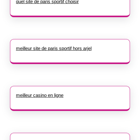
quel site de paris sportif choisir
meilleur site de paris sportif hors arjel
meilleur casino en ligne