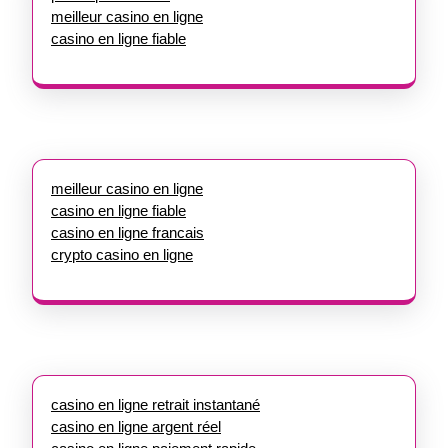
meilleur casino en ligne
casino en ligne fiable
meilleur casino en ligne
casino en ligne fiable
casino en ligne francais
crypto casino en ligne
casino en ligne retrait instantané
casino en ligne argent réel