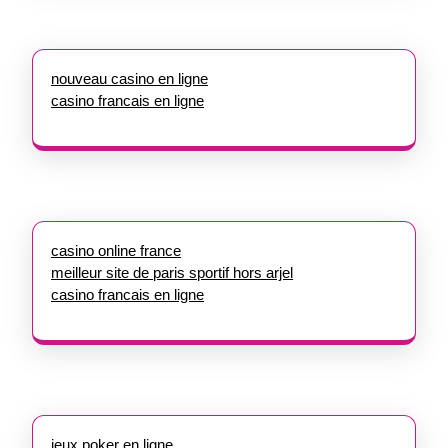
nouveau casino en ligne
casino francais en ligne
casino online france
meilleur site de paris sportif hors arjel
casino francais en ligne
jeux poker en ligne