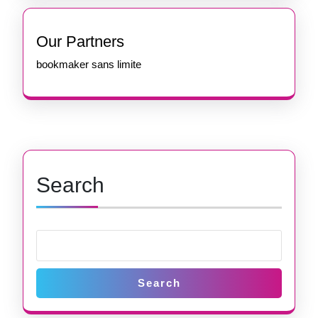
Our Partners
bookmaker sans limite
Search
Search