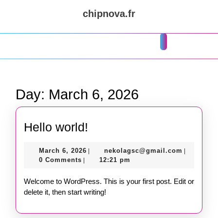
Skip
chipnova.fr
to
content
Skip
Open
to
Button
content
Day:
March 6, 2026
Hello
Hello world!
world!
March
nekolags
March 6, 2026
nekolagsc@gmail.com
|
|
6,
0 Comments
12:21 pm
|
2026
Welcome to WordPress. This is your first post. Edit or
delete it, then start writing!