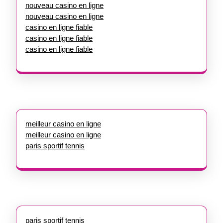
nouveau casino en ligne
nouveau casino en ligne
casino en ligne fiable
casino en ligne fiable
casino en ligne fiable
meilleur casino en ligne
meilleur casino en ligne
paris sportif tennis
paris sportif tennis