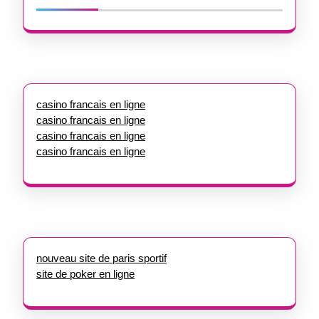
casino francais en ligne
casino francais en ligne
casino francais en ligne
casino francais en ligne
nouveau site de paris sportif
site de poker en ligne