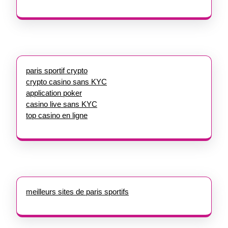
paris sportif crypto
crypto casino sans KYC
application poker
casino live sans KYC
top casino en ligne
meilleurs sites de paris sportifs