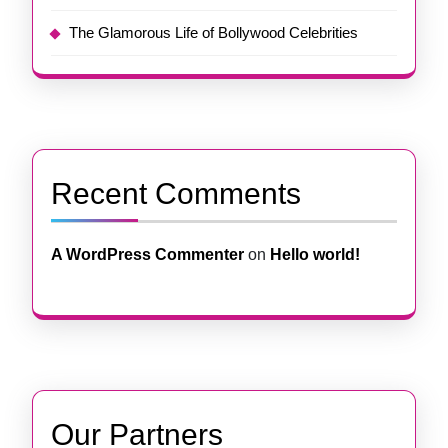
The Glamorous Life of Bollywood Celebrities
Recent Comments
A WordPress Commenter
on
Hello world!
Our Partners