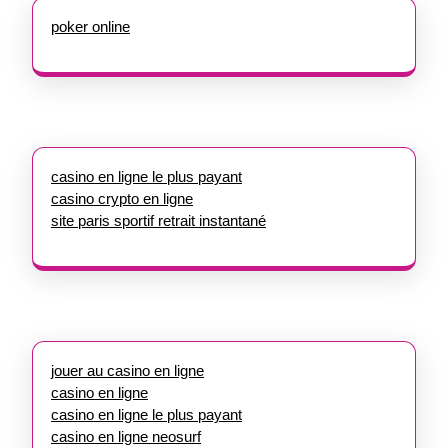
poker online
casino en ligne le plus payant
casino crypto en ligne
site paris sportif retrait instantané
jouer au casino en ligne
casino en ligne
casino en ligne le plus payant
casino en ligne neosurf