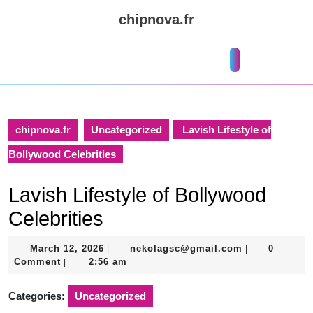
Skip
chipnova.fr
to
content
Skip
Open
to
Button
content
chipnova.fr
Uncategorized
Lavish Lifestyle of
Bollywood Celebrities
Lavish Lifestyle of Bollywood
Celebrities
March
nekolagsc@gm
March 12, 2026
nekolagsc@gmail.com
0
|
|
12,
Comment
2:56 am
|
2026
Categories:
Uncategorized