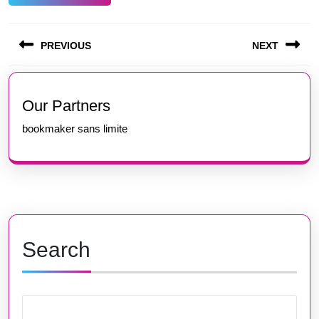
Post
PREVIOUS
NEXT
navigation
Previous
Next
post:
post:
Our Partners
bookmaker sans limite
Search