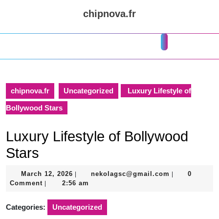
Skip
chipnova.fr
to
content
Skip
Open
to
Button
content
chipnova.fr
Uncategorized
Luxury Lifestyle of
Bollywood Stars
Luxury Lifestyle of Bollywood
Stars
March
nekolagsc@gm
March 12, 2026
nekolagsc@gmail.com
0
|
|
12,
Comment
2:56 am
|
2026
Categories:
Uncategorized