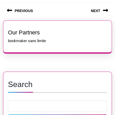
Post
PREVIOUS
NEXT
navigation
Previous
Next
post:
post:
Our Partners
bookmaker sans limite
Search